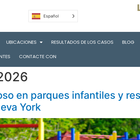
Español
UBICACIONES
RESULTADOS DE LOS CASOS
BLOG
NTES
CONTACTE CON
 2026
o en parques infantiles y res
ueva York