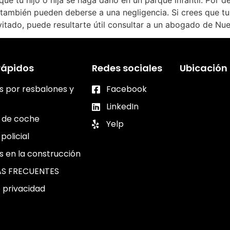
e tu hijo o hija se haga daño en un parque infantil. Por d
también pueden deberse a una negligencia. Si crees que tu h
itado, puede resultarte útil consultar a un abogado de Nu
rápidos
Redes sociales
Ubicación
s por resbalones y
Facebook
LinkedIn
 de coche
Yelp
policial
s en la construcción
S FRECUENTES
e privacidad