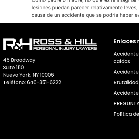
Como padre o madre, no quieres ni imaginar qu
lesiones puedan parecer relativamente leves, 
causa de un accidente que se podría haber ev
Enlaces 
Accidente
45 Broadway
caídas
Suite 1110
Accidente
Nueva York, NY 10006
Teléfono:
646-351-6222
Brutalidad 
Accidente
PREGUNTA
Política d