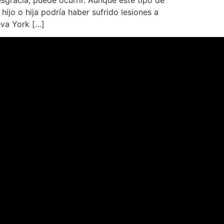
esgracia, puede ocurrir. Aunque este tipo de
ijo o hija podría haber sufrido lesiones a
eva York […]