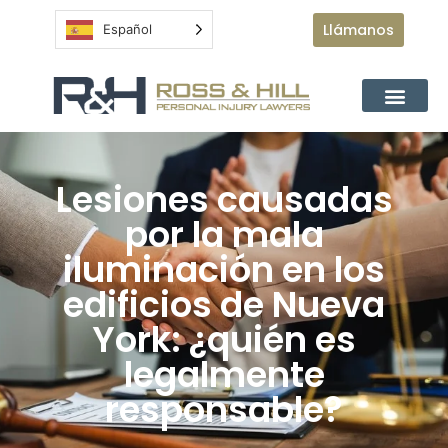
Llámanos
Español
Lesiones causadas
por la mala
iluminación en los
edificios de Nueva
York: ¿quién es
legalmente
responsable?