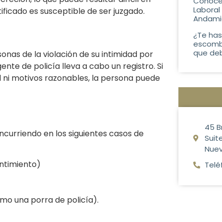
Conoce 
Laboral
stificado es susceptible de ser juzgado.
Andami
¿Te has
escombr
que de
onas de la violación de su intimidad por
ente de policía lleva a cabo un registro. Si
ial ni motivos razonables, la persona puede
45 B
ncurriendo en los siguientes casos de
Suite
Nuev
entimiento)
Telé
mo una porra de policía).