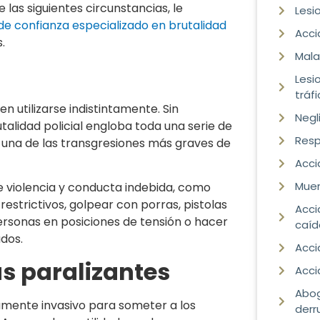
las siguientes circunstancias, le
Lesi
e confianza especializado en brutalidad
Acci
.
Mala
Lesi
tráf
en utilizarse indistintamente. Sin
Negl
utalidad policial engloba toda una serie de
Resp
o una de las transgresiones más graves de
Acci
Muer
e violencia y conducta indebida, como
estrictivos, golpear con porras, pistolas
Acci
 personas en posiciones de tensión o hacer
caíd
dos.
Acci
as paralizantes
Acci
Abog
amente invasivo para someter a los
derr