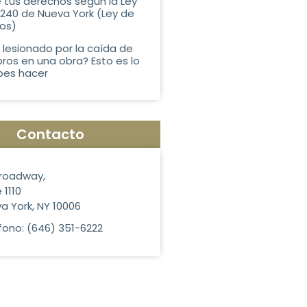
tus derechos según la Ley
 240 de Nueva York (Ley de
os)
 lesionado por la caída de
os en una obra? Esto es lo
bes hacer
Contacto
roadway,
 1110
a York, NY 10006
fono: (646) 351-6222