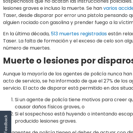
sospechosos que no acatan las instrucciones policiales.
lesiones graves e incluso la muerte. Se han
varios accid
Taser, desde disparar por error una pistola pensando q
alguien rociado con gasolina y prender fuego a la víctim
En la última década,
513 muertes registradas
están relac
Taser. La falta de formación y el exceso de celo son al
número de muertes.
Muerte o lesiones por disparo
Aunque la mayoría de los agentes de policía nunca han 
acto de servicio, se ha informado de que el 27% de los
servicio. El acto de disparar está permitido en dos situa
Si un agente de policía tiene motivos para creer 
causar daños físicos graves, o
Si el sospechoso está huyendo o intentando escapa
Feedback
producido lesiones graves.
Los agentes de policía tienen el deber de actuar con disc