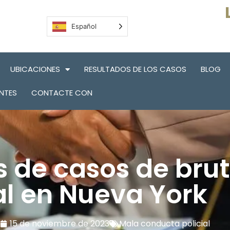
Español
UBICACIONES
RESULTADOS DE LOS CASOS
BLOG
NTES
CONTACTE CON
 de casos de bru
al en Nueva York
15 de noviembre de 2023
Mala conducta policial