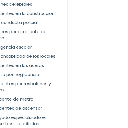
ones cerebrales
dentes en la construcción
 conducta policial
ones por accidente de
ico
igencia escolar
onsabilidad de los locales
dentes en las aceras
te por negligencia
dentes por resbalones y
as
dente de metro
dentes de ascensor
ado especializado en
umbes de edificios