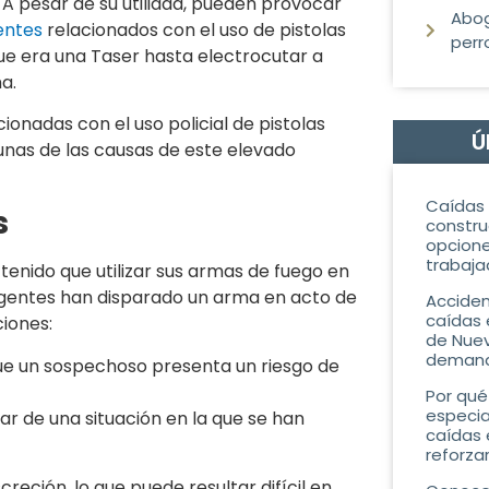
 A pesar de su utilidad, pueden provocar
Abo
entes
relacionados con el uso de pistolas
perr
ue era una Taser hasta electrocutar a
a.
ionadas con el uso policial de pistolas
Ú
gunas de las causas de este elevado
Caídas 
s
constru
opcione
trabaja
tenido que utilizar sus armas de fuego en
 agentes han disparado un arma en acto de
Acciden
caídas 
ciones:
de Nuev
demand
que un sospechoso presenta un riesgo de
Por qué
especia
r de una situación en la que se han
caídas 
reforza
reción, lo que puede resultar difícil en