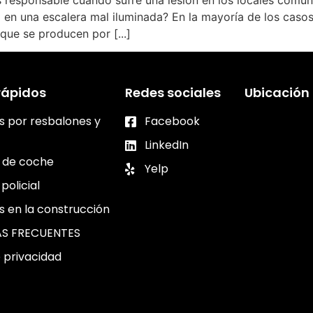
s responsable cuando sufre una lesión en los locales comune
 en una escalera mal iluminada? En la mayoría de los casos 
que se producen por [...]
rápidos
Redes sociales
Ubicación
s por resbalones y
Facebook
LinkedIn
 de coche
Yelp
policial
s en la construcción
S FRECUENTES
e privacidad