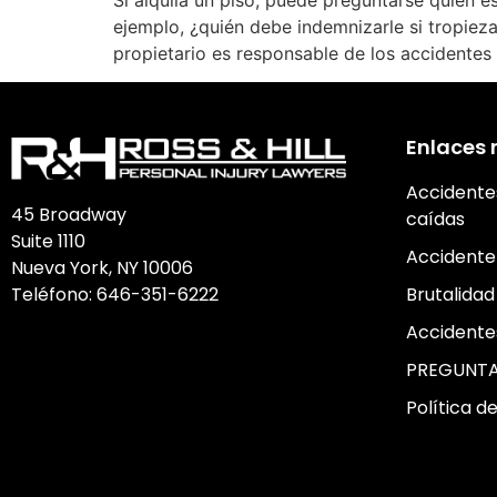
Si alquila un piso, puede preguntarse quién e
ejemplo, ¿quién debe indemnizarle si tropieza
propietario es responsable de los accidentes 
Enlaces 
Accidente
45 Broadway
caídas
Suite 1110
Accidente
Nueva York, NY 10006
Teléfono:
646-351-6222
Brutalidad 
Accidente
PREGUNTA
Política d