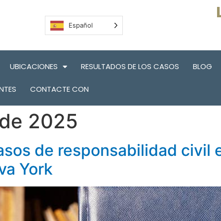
Español
UBICACIONES
RESULTADOS DE LOS CASOS
BLOG
NTES
CONTACTE CON
 de 2025
asos de responsabilidad civil
va York