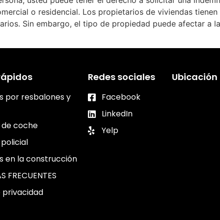
ersona, usted puede tener el derecho a solicitar una indemn
mercial o residencial. Los propietarios de viviendas tiene
esarios. Sin embargo, el tipo de propiedad puede afectar a
rápidos
Redes sociales
Ubicación
s por resbalones y
Facebook
LinkedIn
 de coche
Yelp
policial
s en la construcción
S FRECUENTES
e privacidad