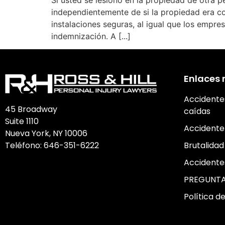
Si usted se lesionó en la propiedad de otra p
independientemente de si la propiedad era co
instalaciones seguras, al igual que los empr
indemnización. A [...]
Enlaces 
Accidente
45 Broadway
caídas
Suite 1110
Accidente
Nueva York, NY 10006
Teléfono:
646-351-6222
Brutalidad 
Accidente
PREGUNTA
Política d