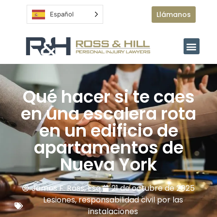
Llámanos
Español
Qué hacer si te caes
en una escalera rota
en un edificio de
apartamentos de
Nueva York
James F. Ross, Esq.
21 de octubre de 2025
Lesiones
,
responsabilidad civil por las
instalaciones