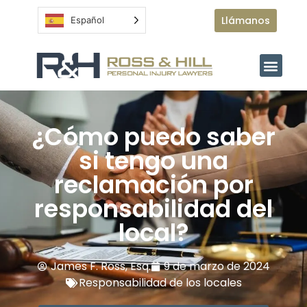
Llámanos
Español
¿Cómo puedo saber
si tengo una
reclamación por
responsabilidad del
local?
James F. Ross, Esq.
9 de marzo de 2024
Responsabilidad de los locales