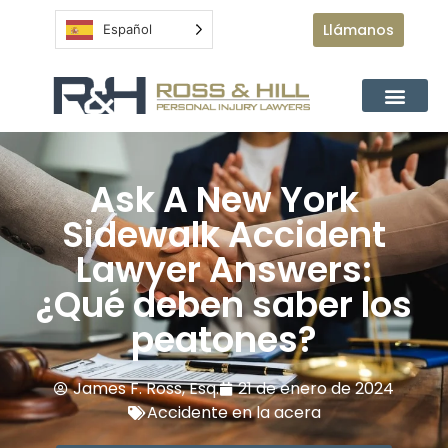
Llámanos
Español
Ask A New York
Sidewalk Accident
Lawyer Answers:
¿Qué deben saber los
peatones?
James F. Ross, Esq.
21 de enero de 2024
Accidente en la acera