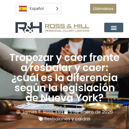
Llámanos
Español
Tropezar y caer frente
a resbalar y caer:
¿cuál es la diferencia
según la legislación
de Nueva York?
James F. Ross, Esq.
5 de enero de 2026
Resbalones y caídas