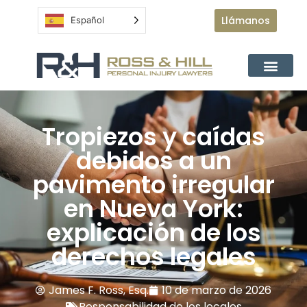
Llámanos
Español
Tropiezos y caídas
debidos a un
pavimento irregular
en Nueva York:
explicación de los
derechos legales
James F. Ross, Esq.
10 de marzo de 2026
Responsabilidad de los locales